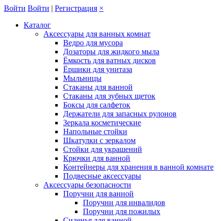
Войти
Войти
|
Регистрация
×
Каталог
Аксессуары для ванных комнат
Ведро для мусора
Дозаторы для жидкого мыла
Ёмкость для ватных дисков
Ёршики для унитаза
Мыльницы
Стаканы для ванной
Стаканы для зубных щеток
Боксы для салфеток
Держатели для запасных рулонов
Зеркала косметические
Напольные стойки
Шкатулки с зеркалом
Стойки для украшений
Крючки для ванной
Контейнеры для хранения в ванной комнате
Подвесные аксессуары
Аксессуары безопасности
Поручни для ванной
Поручни для инвалидов
Поручни для пожилых
Сиденья для ванной