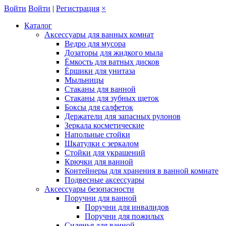
Войти
Войти
|
Регистрация
×
Каталог
Аксессуары для ванных комнат
Ведро для мусора
Дозаторы для жидкого мыла
Ёмкость для ватных дисков
Ёршики для унитаза
Мыльницы
Стаканы для ванной
Стаканы для зубных щеток
Боксы для салфеток
Держатели для запасных рулонов
Зеркала косметические
Напольные стойки
Шкатулки с зеркалом
Стойки для украшений
Крючки для ванной
Контейнеры для хранения в ванной комнате
Подвесные аксессуары
Аксессуары безопасности
Поручни для ванной
Поручни для инвалидов
Поручни для пожилых
Сиденья для ванной