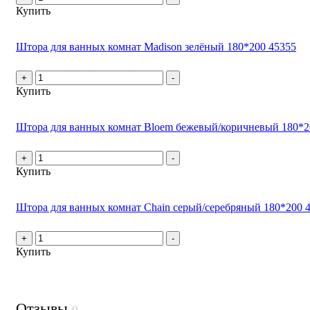
Купить
Штора для ванных комнат Madison зелёный 180*200 45355
+
-
Купить
Штора для ванных комнат Bloem бежевый/коричневый 180*2
+
-
Купить
Штора для ванных комнат Chain серый/серебряный 180*200 
+
-
Купить
Отзывы
0