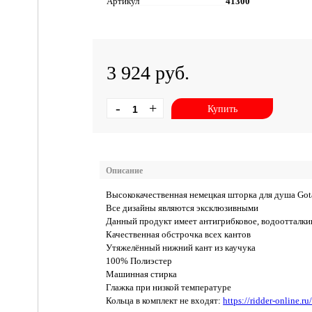
Артикул
41300
3 924 руб.
-
+
Купить
Описание
Высококачественная немецкая шторка для душа Got
Все дизайны являются эксклюзивными
Данный продукт имеет антигрибковое, водоотталки
Качественная обстрочка всех кантов
Утяжелённый нижний кант из каучука
100% Полиэстер
Машинная стирка
Глажка при низкой температуре
Кольца в комплект не входят:
https://ridder-online.r