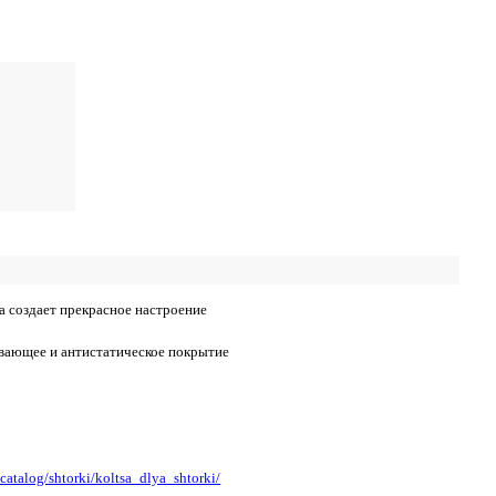
a создает прекрасное настроение
вающее и антистатическое покрытие
u/catalog/shtorki/koltsa_dlya_shtorki/