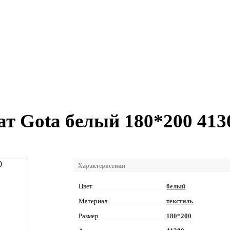
т Gota белый 180*200 413
Характеристики
Цвет
белый
Материал
текстиль
Размер
180*200