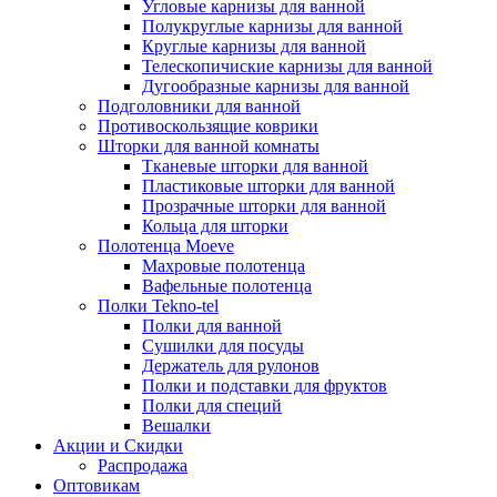
Угловые карнизы для ванной
Полукруглые карнизы для ванной
Круглые карнизы для ванной
Телескопичиские карнизы для ванной
Дугообразные карнизы для ванной
Подголовники для ванной
Противоскользящие коврики
Шторки для ванной комнаты
Тканевые шторки для ванной
Пластиковые шторки для ванной
Прозрачные шторки для ванной
Кольца для шторки
Полотенца Moeve
Махровые полотенца
Вафельные полотенца
Полки Tekno-tel
Полки для ванной
Сушилки для посуды
Держатель для рулонов
Полки и подставки для фруктов
Полки для специй
Вешалки
Акции и Скидки
Распродажа
Оптовикам