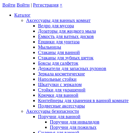
Войти
Войти
|
Регистрация
×
Каталог
Аксессуары для ванных комнат
Ведро для мусора
Дозаторы для жидкого мыла
Ёмкость для ватных дисков
Ёршики для унитаза
Мыльницы
Стаканы для ванной
Стаканы для зубных щеток
Боксы для салфеток
Держатели для запасных рулонов
Зеркала косметические
Напольные стойки
Шкатулки с зеркалом
Стойки для украшений
Крючки для ванной
Контейнеры для хранения в ванной комнате
Подвесные аксессуары
Аксессуары безопасности
Поручни для ванной
Поручни для инвалидов
Поручни для пожилых
Сиденья для ванной