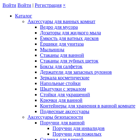
Войти
Войти
|
Регистрация
×
Каталог
Аксессуары для ванных комнат
Ведро для мусора
Дозаторы для жидкого мыла
Ёмкость для ватных дисков
Ёршики для унитаза
Мыльницы
Стаканы для ванной
Стаканы для зубных щеток
Боксы для салфеток
Держатели для запасных рулонов
Зеркала косметические
Напольные стойки
Шкатулки с зеркалом
Стойки для украшений
Крючки для ванной
Контейнеры для хранения в ванной комнате
Подвесные аксессуары
Аксессуары безопасности
Поручни для ванной
Поручни для инвалидов
Поручни для пожилых
Сиденья для ванной