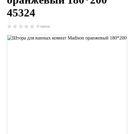
45324
0 оценок