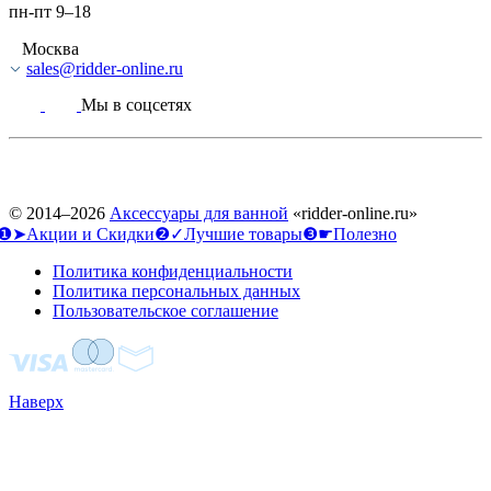
пн-пт 9–18
Москва
sales@ridder-online.ru
Мы в соцсетях
© 2014–2026
Аксессуары для ванной
«ridder-online.ru»
❶➤Акции и Скидки
❷✓Лучшие товары
❸☛Полезно
Политика конфиденциальности
Политика персональных данных
Пользовательское соглашение
Наверх