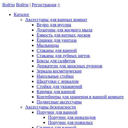
Войти
Войти
|
Регистрация
×
Каталог
Аксессуары для ванных комнат
Ведро для мусора
Дозаторы для жидкого мыла
Ёмкость для ватных дисков
Ёршики для унитаза
Мыльницы
Стаканы для ванной
Стаканы для зубных щеток
Боксы для салфеток
Держатели для запасных рулонов
Зеркала косметические
Напольные стойки
Шкатулки с зеркалом
Стойки для украшений
Крючки для ванной
Контейнеры для хранения в ванной комнате
Подвесные аксессуары
Аксессуары безопасности
Поручни для ванной
Поручни для инвалидов
Поручни для пожилых
Сиденья для ванной