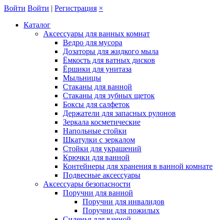
Войти
Войти
|
Регистрация
×
Каталог
Аксессуары для ванных комнат
Ведро для мусора
Дозаторы для жидкого мыла
Ёмкость для ватных дисков
Ёршики для унитаза
Мыльницы
Стаканы для ванной
Стаканы для зубных щеток
Боксы для салфеток
Держатели для запасных рулонов
Зеркала косметические
Напольные стойки
Шкатулки с зеркалом
Стойки для украшений
Крючки для ванной
Контейнеры для хранения в ванной комнате
Подвесные аксессуары
Аксессуары безопасности
Поручни для ванной
Поручни для инвалидов
Поручни для пожилых
Сиденья для ванной