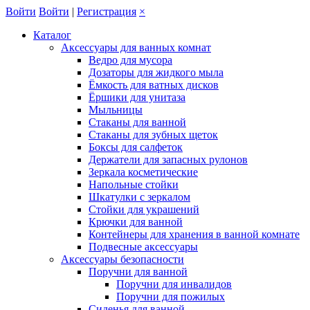
Войти
Войти
|
Регистрация
×
Каталог
Аксессуары для ванных комнат
Ведро для мусора
Дозаторы для жидкого мыла
Ёмкость для ватных дисков
Ёршики для унитаза
Мыльницы
Стаканы для ванной
Стаканы для зубных щеток
Боксы для салфеток
Держатели для запасных рулонов
Зеркала косметические
Напольные стойки
Шкатулки с зеркалом
Стойки для украшений
Крючки для ванной
Контейнеры для хранения в ванной комнате
Подвесные аксессуары
Аксессуары безопасности
Поручни для ванной
Поручни для инвалидов
Поручни для пожилых
Сиденья для ванной