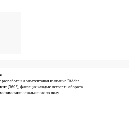
ти
разработан и запатентован компание Ridder
нт (360°), фиксация каждые четверть оборота
 минимизации скольжения по полу