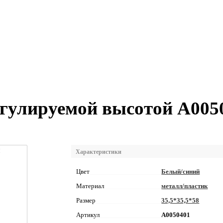
егулируемой высотой А005
Характеристики
Цвет
Белый/синий
Материал
металл/пластик
Размер
35,5*35,5*58
Артикул
А0050401