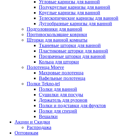
Угловые карнизы для ванной
Полукруглые карнизы для ванной
Круглые карнизы для ванной
Телескопичиские карнизы для ванной
Дугообразные карнизы для ванной
Подголовники для ванной
Противоскользящие коврики
Шторки для ванной комнаты
Тканевые шторки для ванной
Пластиковые шторки для ванной
Прозрачные шторки для ванной
Кольца для шторки
Полотенца Moeve
Махровые полотенца
Вафельные полотенца
Полки Tekno-tel
Полки для ванной
Сушилки для посуды
Держатель для рулонов
Полки и подставки для фруктов
Полки для специй
Вешалки
Акции и Скидки
Распродажа
Оптовикам