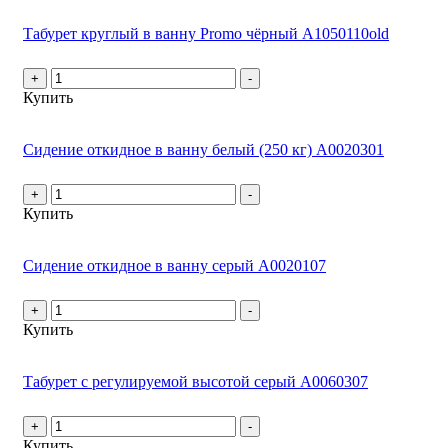
Табурет круглый в ванну Promo чёрный А1050110old
+
-
Купить
Сидение откидное в ванну белый (250 кг) А0020301
+
-
Купить
Сидение откидное в ванну серый А0020107
+
-
Купить
Табурет с регулируемой высотой серый А0060307
+
-
Купить