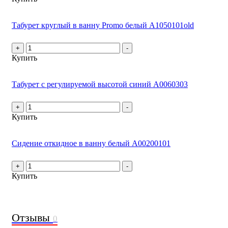
Табурет круглый в ванну Promo белый А1050101old
+
-
Купить
Табурет с регулируемой высотой синий А0060303
+
-
Купить
Сидение откидное в ванну белый А00200101
+
-
Купить
Отзывы
0