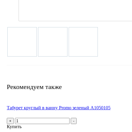
Рекомендуем также
Табурет круглый в ванну Promo зеленый А1050105
+
-
Купить