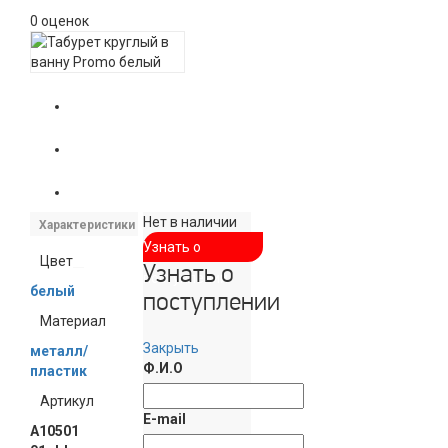
0 оценок
Нет в наличии
Характеристики
Узнать о
Цвет
Узнать о
поступлении
белый
поступлении
Материал
Закрыть
металл/
Ф.И.О
пластик
Артикул
E-mail
А10501