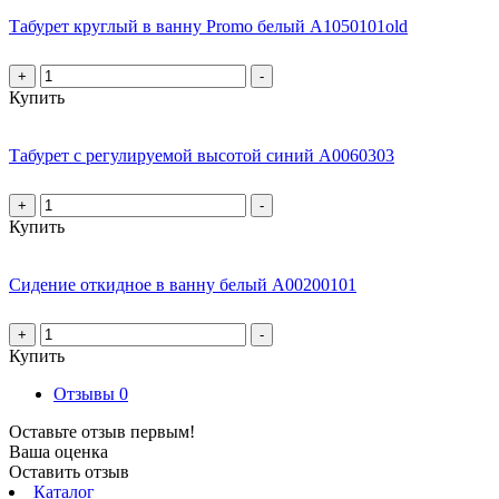
Табурет круглый в ванну Promo белый А1050101old
+
-
Купить
Табурет с регулируемой высотой синий А0060303
+
-
Купить
Сидение откидное в ванну белый А00200101
+
-
Купить
Отзывы
0
Оставьте отзыв первым!
Ваша оценка
Оставить отзыв
Каталог