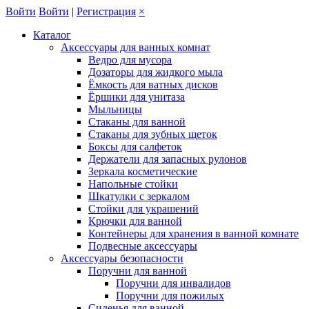
Войти
Войти
|
Регистрация
×
Каталог
Аксессуары для ванных комнат
Ведро для мусора
Дозаторы для жидкого мыла
Ёмкость для ватных дисков
Ёршики для унитаза
Мыльницы
Стаканы для ванной
Стаканы для зубных щеток
Боксы для салфеток
Держатели для запасных рулонов
Зеркала косметические
Напольные стойки
Шкатулки с зеркалом
Стойки для украшений
Крючки для ванной
Контейнеры для хранения в ванной комнате
Подвесные аксессуары
Аксессуары безопасности
Поручни для ванной
Поручни для инвалидов
Поручни для пожилых
Сиденья для ванной