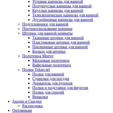
Угловые карнизы для ванной
Полукруглые карнизы для ванной
Круглые карнизы для ванной
Телескопичиские карнизы для ванной
Дугообразные карнизы для ванной
Подголовники для ванной
Противоскользящие коврики
Шторки для ванной комнаты
Тканевые шторки для ванной
Пластиковые шторки для ванной
Прозрачные шторки для ванной
Кольца для шторки
Полотенца Moeve
Махровые полотенца
Вафельные полотенца
Полки Tekno-tel
Полки для ванной
Сушилки для посуды
Держатель для рулонов
Полки и подставки для фруктов
Полки для специй
Вешалки
Акции и Скидки
Распродажа
Оптовикам