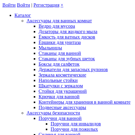
Войти
Войти
|
Регистрация
×
Каталог
Аксессуары для ванных комнат
Ведро для мусора
Дозаторы для жидкого мыла
Ёмкость для ватных дисков
Ёршики для унитаза
Мыльницы
Стаканы для ванной
Стаканы для зубных щеток
Боксы для салфеток
Держатели для запасных рулонов
Зеркала косметические
Напольные стойки
Шкатулки с зеркалом
Стойки для украшений
Крючки для ванной
Контейнеры для хранения в ванной комнате
Подвесные аксессуары
Аксессуары безопасности
Поручни для ванной
Поручни для инвалидов
Поручни для пожилых
Сиденья для ванной