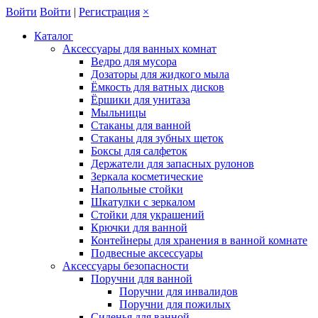
Войти
Войти
|
Регистрация
×
Каталог
Аксессуары для ванных комнат
Ведро для мусора
Дозаторы для жидкого мыла
Ёмкость для ватных дисков
Ёршики для унитаза
Мыльницы
Стаканы для ванной
Стаканы для зубных щеток
Боксы для салфеток
Держатели для запасных рулонов
Зеркала косметические
Напольные стойки
Шкатулки с зеркалом
Стойки для украшений
Крючки для ванной
Контейнеры для хранения в ванной комнате
Подвесные аксессуары
Аксессуары безопасности
Поручни для ванной
Поручни для инвалидов
Поручни для пожилых
Сиденья для ванной