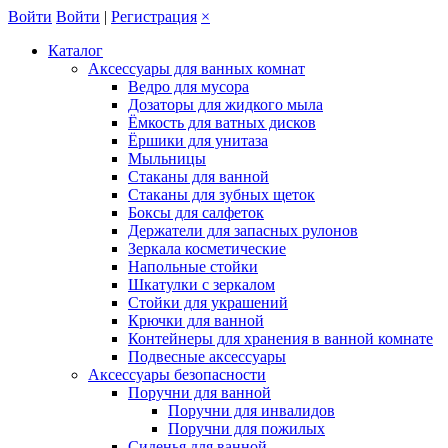
Войти
Войти
|
Регистрация
×
Каталог
Аксессуары для ванных комнат
Ведро для мусора
Дозаторы для жидкого мыла
Ёмкость для ватных дисков
Ёршики для унитаза
Мыльницы
Стаканы для ванной
Стаканы для зубных щеток
Боксы для салфеток
Держатели для запасных рулонов
Зеркала косметические
Напольные стойки
Шкатулки с зеркалом
Стойки для украшений
Крючки для ванной
Контейнеры для хранения в ванной комнате
Подвесные аксессуары
Аксессуары безопасности
Поручни для ванной
Поручни для инвалидов
Поручни для пожилых
Сиденья для ванной