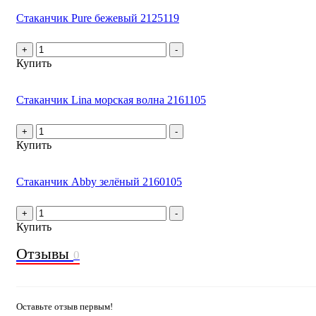
Стаканчик Pure бежевый 2125119
+
-
Купить
Стаканчик Lina морская волна 2161105
+
-
Купить
Стаканчик Abby зелёный 2160105
+
-
Купить
Отзывы
0
Оставьте отзыв первым!