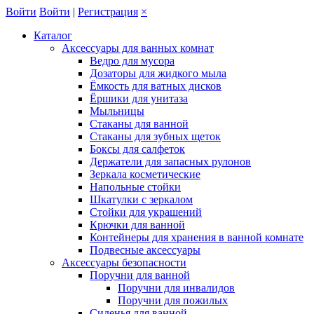
Войти
Войти
|
Регистрация
×
Каталог
Аксессуары для ванных комнат
Ведро для мусора
Дозаторы для жидкого мыла
Ёмкость для ватных дисков
Ёршики для унитаза
Мыльницы
Стаканы для ванной
Стаканы для зубных щеток
Боксы для салфеток
Держатели для запасных рулонов
Зеркала косметические
Напольные стойки
Шкатулки с зеркалом
Стойки для украшений
Крючки для ванной
Контейнеры для хранения в ванной комнате
Подвесные аксессуары
Аксессуары безопасности
Поручни для ванной
Поручни для инвалидов
Поручни для пожилых
Сиденья для ванной