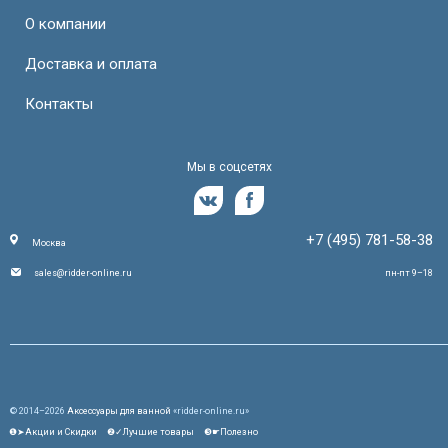
О компании
Доставка и оплата
Контакты
Мы в соцсетях
+7 (495) 781-58-38
Москва
sales@ridder-online.ru
пн-пт 9–18
© 2014–2026
Аксессуары для ванной
«ridder-online.ru»
❶➤Акции и Скидки
❷✓Лучшие товары
❸☛Полезно