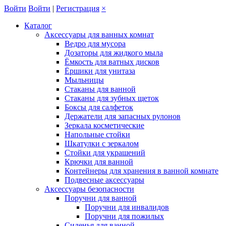
Войти
Войти
|
Регистрация
×
Каталог
Аксессуары для ванных комнат
Ведро для мусора
Дозаторы для жидкого мыла
Ёмкость для ватных дисков
Ёршики для унитаза
Мыльницы
Стаканы для ванной
Стаканы для зубных щеток
Боксы для салфеток
Держатели для запасных рулонов
Зеркала косметические
Напольные стойки
Шкатулки с зеркалом
Стойки для украшений
Крючки для ванной
Контейнеры для хранения в ванной комнате
Подвесные аксессуары
Аксессуары безопасности
Поручни для ванной
Поручни для инвалидов
Поручни для пожилых
Сиденья для ванной