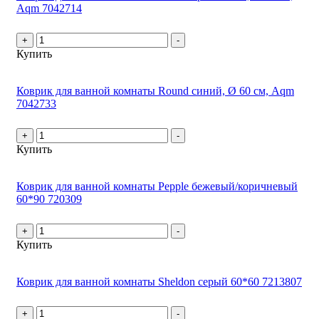
Aqm 7042714
+
-
Купить
Коврик для ванной комнаты Round синий, Ø 60 см, Aqm
7042733
+
-
Купить
Коврик для ванной комнаты Pepple бежевый/коричневый
60*90 720309
+
-
Купить
Коврик для ванной комнаты Sheldon серый 60*60 7213807
+
-