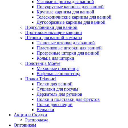
Угловые карнизы для ванной
Полукруглые карнизы для ванной
Круглые карнизы для ванной
Телескопичиские карнизы для ванной
Дугообразные карнизы для ванной
Подголовники для ванной
Противоскользящие коврики
Шторки для ванной комнаты
Тканевые шторки для ванной
Пластиковые шторки для ванной
Прозрачные шторки для ванной
Кольца для шторки
Полотенца Moeve
Махровые полотенца
Вафельные полотенца
Полки Tekno-tel
Полки для ванной
Сушилки для посуды
Держатель для рулонов
Полки и подставки для фруктов
Полки для специй
Вешалки
Акции и Скидки
Распродажа
Оптовикам