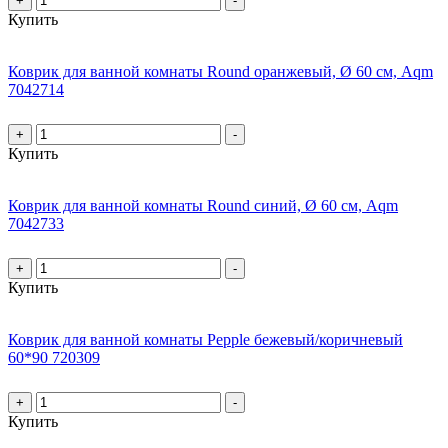
+
-
Купить
Коврик для ванной комнаты Round оранжевый, Ø 60 см, Aqm
7042714
+
-
Купить
Коврик для ванной комнаты Round синий, Ø 60 см, Aqm
7042733
+
-
Купить
Коврик для ванной комнаты Pepple бежевый/коричневый
60*90 720309
+
-
Купить