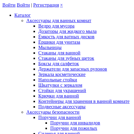
Войти
Войти
|
Регистрация
×
Каталог
Аксессуары для ванных комнат
Ведро для мусора
Дозаторы для жидкого мыла
Ёмкость для ватных дисков
Ёршики для унитаза
Мыльницы
Стаканы для ванной
Стаканы для зубных щеток
Боксы для салфеток
Держатели для запасных рулонов
Зеркала косметические
Напольные стойки
Шкатулки с зеркалом
Стойки для украшений
Крючки для ванной
Контейнеры для хранения в ванной комнате
Подвесные аксессуары
Аксессуары безопасности
Поручни для ванной
Поручни для инвалидов
Поручни для пожилых
Сиденья для ванной