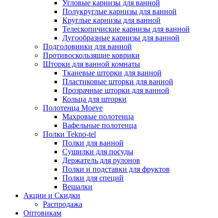
Угловые карнизы для ванной
Полукруглые карнизы для ванной
Круглые карнизы для ванной
Телескопичиские карнизы для ванной
Дугообразные карнизы для ванной
Подголовники для ванной
Противоскользящие коврики
Шторки для ванной комнаты
Тканевые шторки для ванной
Пластиковые шторки для ванной
Прозрачные шторки для ванной
Кольца для шторки
Полотенца Moeve
Махровые полотенца
Вафельные полотенца
Полки Tekno-tel
Полки для ванной
Сушилки для посуды
Держатель для рулонов
Полки и подставки для фруктов
Полки для специй
Вешалки
Акции и Скидки
Распродажа
Оптовикам