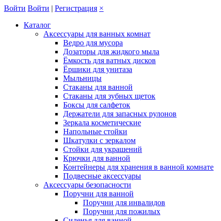
Войти
Войти
|
Регистрация
×
Каталог
Аксессуары для ванных комнат
Ведро для мусора
Дозаторы для жидкого мыла
Ёмкость для ватных дисков
Ёршики для унитаза
Мыльницы
Стаканы для ванной
Стаканы для зубных щеток
Боксы для салфеток
Держатели для запасных рулонов
Зеркала косметические
Напольные стойки
Шкатулки с зеркалом
Стойки для украшений
Крючки для ванной
Контейнеры для хранения в ванной комнате
Подвесные аксессуары
Аксессуары безопасности
Поручни для ванной
Поручни для инвалидов
Поручни для пожилых
Сиденья для ванной