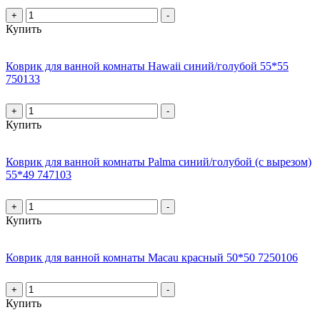
+
-
Купить
Коврик для ванной комнаты Hawaii синий/голубой 55*55
750133
+
-
Купить
Коврик для ванной комнаты Palma синий/голубой (с вырезом)
55*49 747103
+
-
Купить
Коврик для ванной комнаты Macau красный 50*50 7250106
+
-
Купить