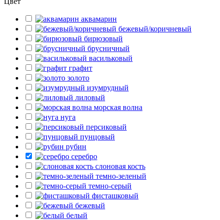
Цвет
аквамарин
бежевый/коричневый
бирюзовый
брусничный
васильковый
графит
золото
изумрудный
лиловый
морская волна
нуга
персиковый
пунцовый
рубин
серебро
слоновая кость
темно-зеленый
темно-серый
фисташковый
бежевый
белый