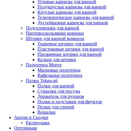
Угловые карнизы для ванной
Полукруглые карнизы для ванной
Круглые карнизы для ванной
Телескопичиские карнизы для ванной
Дугообразные карнизы для ванной
Подголовники для ванной
Противоскользящие коврики
Шторки для ванной комнаты
Тканевые шторки для ванной
Пластиковые шторки для ванной
Прозрачные шторки для ванной
Кольца для шторки
Полотенца Moeve
Махровые полотенца
Вафельные полотенца
Полки Tekno-tel
Полки для ванной
Сушилки для посуды
Держатель для рулонов
Полки и подставки для фруктов
Полки для специй
Вешалки
Акции и Скидки
Распродажа
Оптовикам