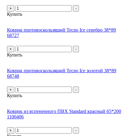
+
-
Купить
Коврик противоскользящий Tecno Ice серебро 38*89
68727
+
-
Купить
Коврик противоскользящий Tecno Ice золотой 38*89
68748
+
-
Купить
Коврик из вспененного ПВХ Standard красный 65*200
1100406
+
-