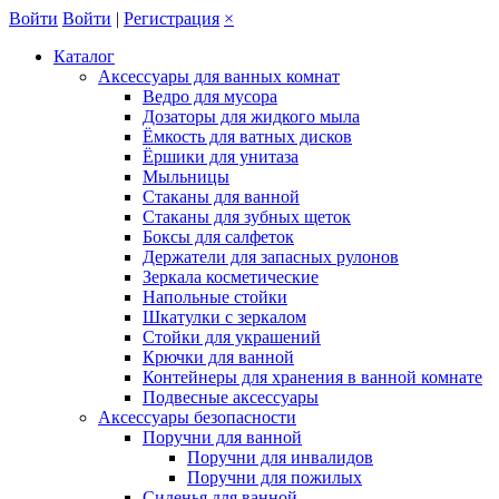
Войти
Войти
|
Регистрация
×
Каталог
Аксессуары для ванных комнат
Ведро для мусора
Дозаторы для жидкого мыла
Ёмкость для ватных дисков
Ёршики для унитаза
Мыльницы
Стаканы для ванной
Стаканы для зубных щеток
Боксы для салфеток
Держатели для запасных рулонов
Зеркала косметические
Напольные стойки
Шкатулки с зеркалом
Стойки для украшений
Крючки для ванной
Контейнеры для хранения в ванной комнате
Подвесные аксессуары
Аксессуары безопасности
Поручни для ванной
Поручни для инвалидов
Поручни для пожилых
Сиденья для ванной