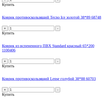
Купить
Коврик противоскользящий Tecno Ice золотой 38*89 68748
+
-
Купить
Коврик из вспененного ПВХ Standard красный 65*200
1100406
+
-
Купить
Коврик противоскользящий Lense голубой 38*88 60703
+
-
Купить