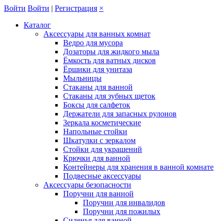
Войти
Войти
|
Регистрация
×
Каталог
Аксессуары для ванных комнат
Ведро для мусора
Дозаторы для жидкого мыла
Ёмкость для ватных дисков
Ёршики для унитаза
Мыльницы
Стаканы для ванной
Стаканы для зубных щеток
Боксы для салфеток
Держатели для запасных рулонов
Зеркала косметические
Напольные стойки
Шкатулки с зеркалом
Стойки для украшений
Крючки для ванной
Контейнеры для хранения в ванной комнате
Подвесные аксессуары
Аксессуары безопасности
Поручни для ванной
Поручни для инвалидов
Поручни для пожилых
Сиденья для ванной