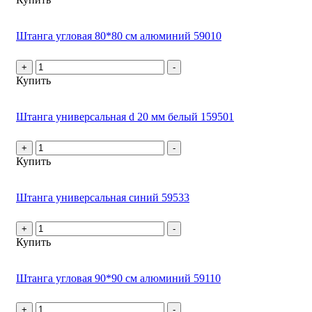
Штанга угловая 80*80 см алюминий 59010
+
-
Купить
Штанга универсальная d 20 мм белый 159501
+
-
Купить
Штанга универсальная синий 59533
+
-
Купить
Штанга угловая 90*90 см алюминий 59110
+
-