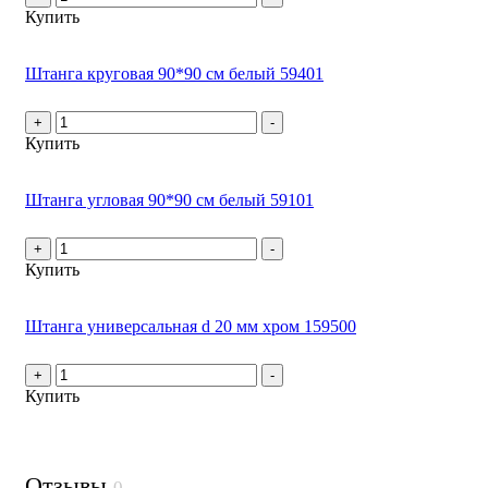
Купить
Штанга круговая 90*90 см белый 59401
+
-
Купить
Штанга угловая 90*90 см белый 59101
+
-
Купить
Штанга универсальная d 20 мм хром 159500
+
-
Купить
Отзывы
0