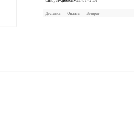
саморез+дюбель+шайба - 2 шт
Доставка
Оплата
Возврат