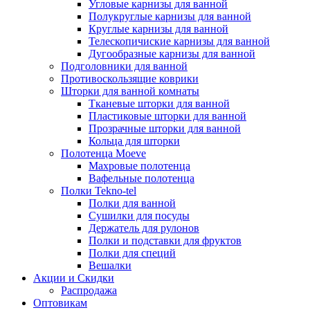
Угловые карнизы для ванной
Полукруглые карнизы для ванной
Круглые карнизы для ванной
Телескопичиские карнизы для ванной
Дугообразные карнизы для ванной
Подголовники для ванной
Противоскользящие коврики
Шторки для ванной комнаты
Тканевые шторки для ванной
Пластиковые шторки для ванной
Прозрачные шторки для ванной
Кольца для шторки
Полотенца Moeve
Махровые полотенца
Вафельные полотенца
Полки Tekno-tel
Полки для ванной
Сушилки для посуды
Держатель для рулонов
Полки и подставки для фруктов
Полки для специй
Вешалки
Акции и Скидки
Распродажа
Оптовикам