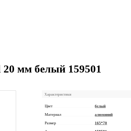
 20 мм белый 159501
Характеристики
Цвет
белый
Материал
алюминий
Размер
165*70