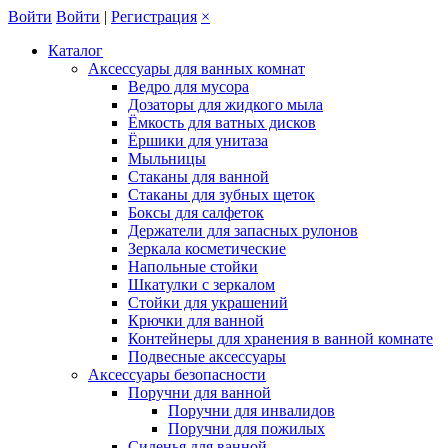
Войти
Войти
|
Регистрация
×
Каталог
Аксессуары для ванных комнат
Ведро для мусора
Дозаторы для жидкого мыла
Ёмкость для ватных дисков
Ёршики для унитаза
Мыльницы
Стаканы для ванной
Стаканы для зубных щеток
Боксы для салфеток
Держатели для запасных рулонов
Зеркала косметические
Напольные стойки
Шкатулки с зеркалом
Стойки для украшений
Крючки для ванной
Контейнеры для хранения в ванной комнате
Подвесные аксессуары
Аксессуары безопасности
Поручни для ванной
Поручни для инвалидов
Поручни для пожилых
Сиденья для ванной