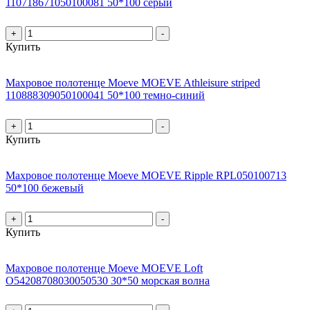
110718671050100081 50*100 серый
+
-
Купить
Махровое полотенце Moeve MOEVE Athleisure striped
110888309050100041 50*100 темно-синий
+
-
Купить
Махровое полотенце Moeve MOEVE Ripple RPL050100713
50*100 бежевый
+
-
Купить
Махровое полотенце Moeve MOEVE Loft
О54208708030050530 30*50 морская волна