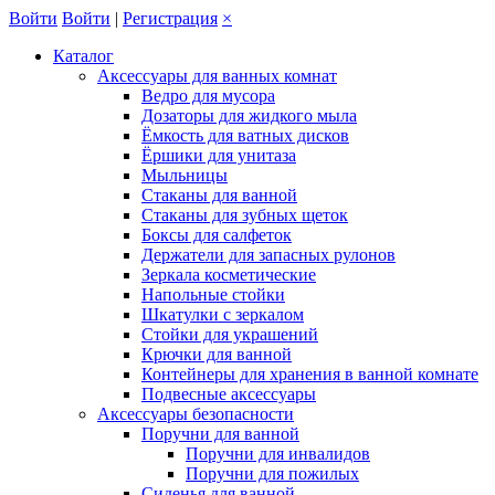
Войти
Войти
|
Регистрация
×
Каталог
Аксессуары для ванных комнат
Ведро для мусора
Дозаторы для жидкого мыла
Ёмкость для ватных дисков
Ёршики для унитаза
Мыльницы
Стаканы для ванной
Стаканы для зубных щеток
Боксы для салфеток
Держатели для запасных рулонов
Зеркала косметические
Напольные стойки
Шкатулки с зеркалом
Стойки для украшений
Крючки для ванной
Контейнеры для хранения в ванной комнате
Подвесные аксессуары
Аксессуары безопасности
Поручни для ванной
Поручни для инвалидов
Поручни для пожилых
Сиденья для ванной