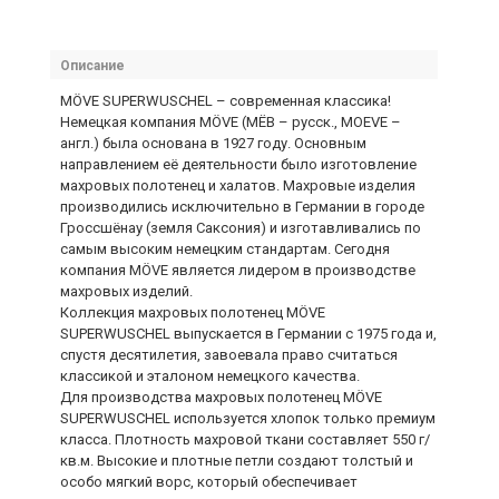
Описание
MÖVE SUPERWUSCHEL – современная классика!
Немецкая компания MÖVE (МЁВ – русск., MOEVE –
англ.) была основана в 1927 году. Основным
направлением её деятельности было изготовление
махровых полотенец и халатов. Махровые изделия
производились исключительно в Германии в городе
Гроссшёнау (земля Саксония) и изготавливались по
самым высоким немецким стандартам. Сегодня
компания MÖVE является лидером в производстве
махровых изделий.
Коллекция махровых полотенец MÖVE
SUPERWUSCHEL выпускается в Германии с 1975 года и,
спустя десятилетия, завоевала право считаться
классикой и эталоном немецкого качества.
Для производства махровых полотенец MÖVE
SUPERWUSCHEL используется хлопок только премиум
класса. Плотность махровой ткани составляет 550 г/
кв.м. Высокие и плотные петли создают толстый и
особо мягкий ворс, который обеспечивает