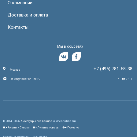
О компании
Доставка и оплата
Контакты
Мы в соцсетях
+7 (495) 781-58-38
Москва
sales@ridder-online.ru
пн-пт 9–18
© 2014–2026
Аксессуары для ванной
«ridder-online.ru»
❶➤Акции и Скидки
❷✓Лучшие товары
❸☛Полезно