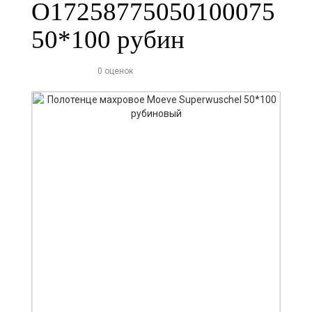
О17258775050100075
50*100 рубин
0 оценок