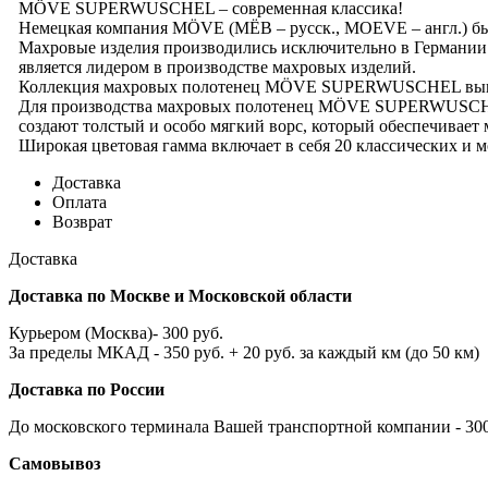
MÖVE SUPERWUSCHEL – современная классика!
Немецкая компания MÖVE (МЁВ – русск., MOEVE – англ.) был
Махровые изделия производились исключительно в Германии 
является лидером в производстве махровых изделий.
Коллекция махровых полотенец MÖVE SUPERWUSCHEL выпускает
Для производства махровых полотенец MÖVE SUPERWUSCHEL и
создают толстый и особо мягкий ворс, который обеспечи
Широкая цветовая гамма включает в себя 20 классических
Доставка
Оплата
Возврат
Доставка
Доставка по Москве и Московской области
Курьером (Москва)- 300 руб.
За пределы МКАД - 350 руб. + 20 руб. за каждый км (до 50 км)
Доставка по России
До московского терминала Вашей транспортной компании - 300 
Самовывоз