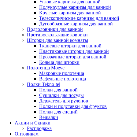
Угловые карнизы для ванной
Полукруглые карнизы для ванной
Круглые карнизы для ванной
Телескопичиские карнизы для ванной
Дугообразные карнизы для ванной
Подголовники для ванной
Противоскользящие коврики
Шторки для ванной комнаты
Тканевые шторки для ванной
Пластиковые шторки для ванной
Прозрачные шторки для ванной
Кольца для шторки
Полотенца Moeve
Махровые полотенца
Вафельные полотенца
Полки Tekno-tel
Полки для ванной
Сушилки для посуды
Держатель для рулонов
Полки и подставки для фруктов
Полки для специй
Вешалки
Акции и Скидки
Распродажа
Оптовикам