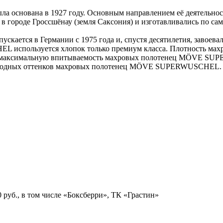
а основана в 1927 году. Основным направлением её деятельнос
в городе Гроссшёнау (земля Саксония) и изготавливались по 
ся в Германии с 1975 года и, спустя десятилетия, завоевала 
спользуется хлопок только премиум класса. Плотность махров
вает максимальную впитываемость махровых полотенец MÖVE 
 и модных оттенков махровых полотенец MÖVE SUPERWUSCHEL.
руб., в том числе «Боксберри», ТК «Грастин»