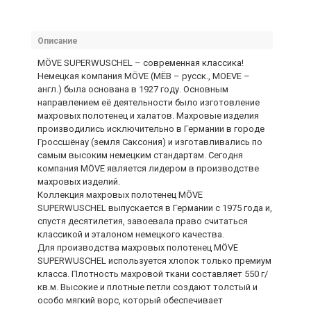
Описание
MÖVE SUPERWUSCHEL – современная классика!
Немецкая компания MÖVE (МЁВ – русск., MOEVE –
англ.) была основана в 1927 году. Основным
направлением её деятельности было изготовление
махровых полотенец и халатов. Махровые изделия
производились исключительно в Германии в городе
Гроссшёнау (земля Саксония) и изготавливались по
самым высоким немецким стандартам. Сегодня
компания MÖVE является лидером в производстве
махровых изделий.
Коллекция махровых полотенец MÖVE
SUPERWUSCHEL выпускается в Германии с 1975 года и,
спустя десятилетия, завоевала право считаться
классикой и эталоном немецкого качества.
Для производства махровых полотенец MÖVE
SUPERWUSCHEL используется хлопок только премиум
класса. Плотность махровой ткани составляет 550 г/
кв.м. Высокие и плотные петли создают толстый и
особо мягкий ворс, который обеспечивает