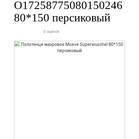
О17258775080150246
80*150 персиковый
0 оценок