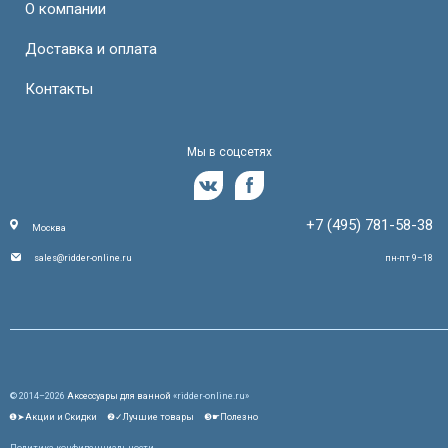
О компании
Доставка и оплата
Контакты
Мы в соцсетях
+7 (495) 781-58-38
Москва
sales@ridder-online.ru
пн-пт 9–18
© 2014–2026
Аксессуары для ванной
«ridder-online.ru»
❶➤Акции и Скидки
❷✓Лучшие товары
❸☛Полезно