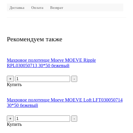
Доставка
Оплата
Возврат
Рекомендуем также
Махровое полотенце Moeve MOEVE Ripple
RPL030050713 30*50 бежевый
+
-
Купить
Махровое полотенце Moeve MOEVE Loft LFT030050714
30*50 бежевый
+
-
Купить