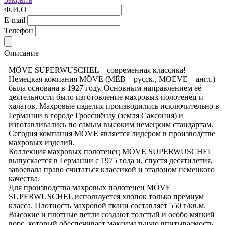
Ф.И.О
E-mail
Телефон
Описание
MÖVE SUPERWUSCHEL – современная классика!
Немецкая компания MÖVE (МЁВ – русск., MOEVE – англ.)
была основана в 1927 году. Основным направлением её
деятельности было изготовление махровых полотенец и
халатов. Махровые изделия производились исключительно в
Германии в городе Гроссшёнау (земля Саксония) и
изготавливались по самым высоким немецким стандартам.
Сегодня компания MÖVE является лидером в производстве
махровых изделий.
Коллекция махровых полотенец MÖVE SUPERWUSCHEL
выпускается в Германии с 1975 года и, спустя десятилетия,
завоевала право считаться классикой и эталоном немецкого
качества.
Для производства махровых полотенец MÖVE
SUPERWUSCHEL используется хлопок только премиум
класса. Плотность махровой ткани составляет 550 г/кв.м.
Высокие и плотные петли создают толстый и особо мягкий
ворс, который обеспечивает максимальную впитываемость