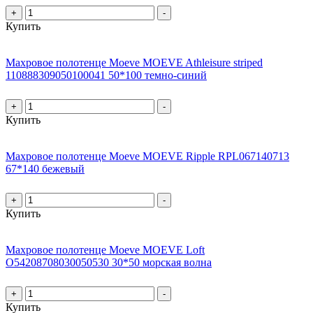
+
-
Купить
Махровое полотенце Moeve MOEVE Athleisure striped
110888309050100041 50*100 темно-синий
+
-
Купить
Махровое полотенце Moeve MOEVE Ripple RPL067140713
67*140 бежевый
+
-
Купить
Махровое полотенце Moeve MOEVE Loft
О54208708030050530 30*50 морская волна
+
-
Купить