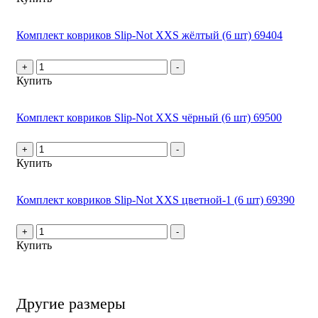
Комплект ковриков Slip-Not XXS жёлтый (6 шт) 69404
+
-
Купить
Комплект ковриков Slip-Not XXS чёрный (6 шт) 69500
+
-
Купить
Комплект ковриков Slip-Not XXS цветной-1 (6 шт) 69390
+
-
Купить
Другие размеры