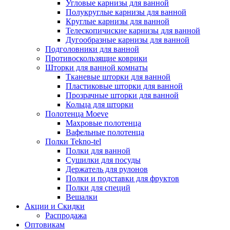
Угловые карнизы для ванной
Полукруглые карнизы для ванной
Круглые карнизы для ванной
Телескопичиские карнизы для ванной
Дугообразные карнизы для ванной
Подголовники для ванной
Противоскользящие коврики
Шторки для ванной комнаты
Тканевые шторки для ванной
Пластиковые шторки для ванной
Прозрачные шторки для ванной
Кольца для шторки
Полотенца Moeve
Махровые полотенца
Вафельные полотенца
Полки Tekno-tel
Полки для ванной
Сушилки для посуды
Держатель для рулонов
Полки и подставки для фруктов
Полки для специй
Вешалки
Акции и Скидки
Распродажа
Оптовикам