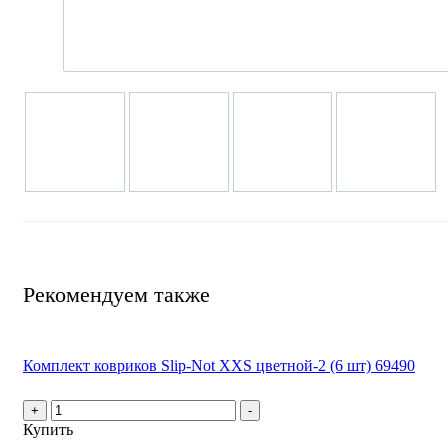
Рекомендуем также
Комплект ковриков Slip-Not XXS цветной-2 (6 шт) 69490
+
-
Купить