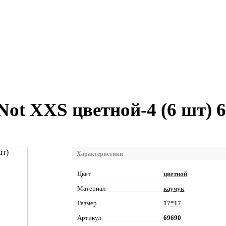
Not XXS цветной-4 (6 шт) 
Характеристики
Цвет
цветной
Материал
каучук
Размер
17*17
Артикул
69690