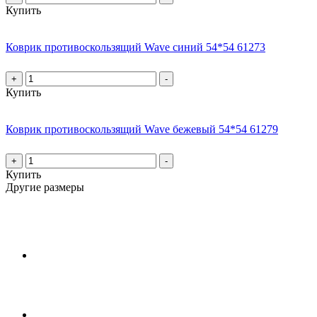
Купить
Коврик противоскользящий Wave синий 54*54 61273
+
-
Купить
Коврик противоскользящий Wave бежевый 54*54 61279
+
-
Купить
Другие размеры