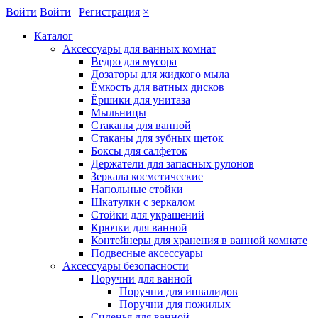
Войти
Войти
|
Регистрация
×
Каталог
Аксессуары для ванных комнат
Ведро для мусора
Дозаторы для жидкого мыла
Ёмкость для ватных дисков
Ёршики для унитаза
Мыльницы
Стаканы для ванной
Стаканы для зубных щеток
Боксы для салфеток
Держатели для запасных рулонов
Зеркала косметические
Напольные стойки
Шкатулки с зеркалом
Стойки для украшений
Крючки для ванной
Контейнеры для хранения в ванной комнате
Подвесные аксессуары
Аксессуары безопасности
Поручни для ванной
Поручни для инвалидов
Поручни для пожилых
Сиденья для ванной