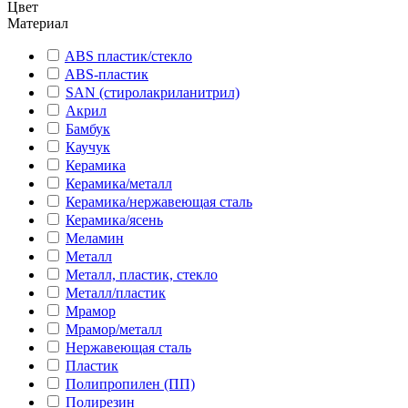
Цвет
Материал
ABS пластик/стекло
ABS-пластик
SAN (стиролакриланитрил)
Акрил
Бамбук
Каучук
Керамика
Керамика/металл
Керамика/нержавеющая сталь
Керамика/ясень
Меламин
Металл
Металл, пластик, стекло
Металл/пластик
Мрамор
Мрамор/металл
Нержавеющая сталь
Пластик
Полипропилен (ПП)
Полирезин