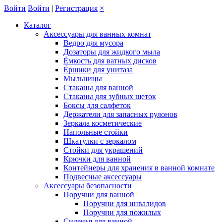
Войти
Войти
|
Регистрация
×
Каталог
Аксессуары для ванных комнат
Ведро для мусора
Дозаторы для жидкого мыла
Ёмкость для ватных дисков
Ёршики для унитаза
Мыльницы
Стаканы для ванной
Стаканы для зубных щеток
Боксы для салфеток
Держатели для запасных рулонов
Зеркала косметические
Напольные стойки
Шкатулки с зеркалом
Стойки для украшений
Крючки для ванной
Контейнеры для хранения в ванной комнате
Подвесные аксессуары
Аксессуары безопасности
Поручни для ванной
Поручни для инвалидов
Поручни для пожилых
Сиденья для ванной