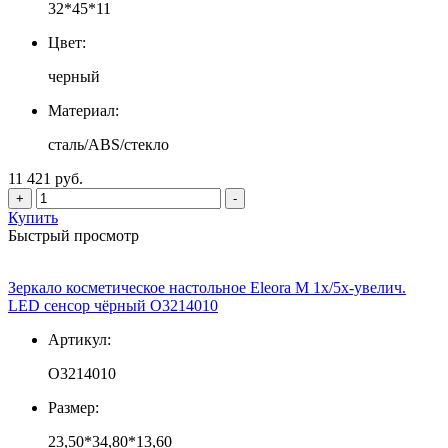
32*45*11
Цвет:
черный
Материал:
сталь/ABS/стекло
11 421 руб.
+
-
Купить
Быстрый просмотр
Зеркало косметическое настольное Eleora M 1х/5х-увелич.
LED сенсор чёрный О3214010
Артикул:
О3214010
Размер:
23,50*34,80*13,60