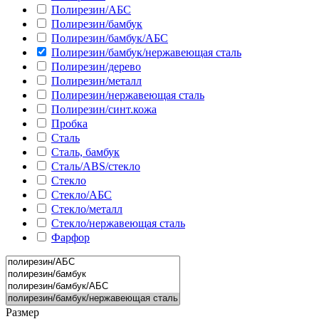
Полирезин/АБС
Полирезин/бамбук
Полирезин/бамбук/АБС
Полирезин/бамбук/нержавеющая сталь
Полирезин/дерево
Полирезин/металл
Полирезин/нержавеющая сталь
Полирезин/синт.кожа
Пробка
Сталь
Сталь, бамбук
Сталь/ABS/стекло
Стекло
Стекло/АБС
Стекло/металл
Стекло/нержавеющая сталь
Фарфор
Размер