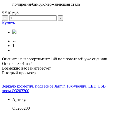
полирезин/бамбук/нержавеющая сталь
5 510 руб.
+
-
Купить
←
1
→
Оцените наш ассортимент:
148
пользователей уже оценили.
Оценка:
3.01
из
5
Возможно вас заинтересует
Быстрый просмотр
Зеркало косметич. подвесное Jasmin 10х-увелич. LED USB
хром О3203200
Артикул:
О3203200