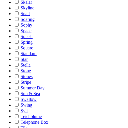
Skalar
Skyline
Snail
Soaring
Sophy
Space
Splash
Spring
Square
Standard
Star
Stella
Stone
Stones
Stripe
Summer Day
Sun & Sea
Swallow
Swing
Sylt
Teichblume
Telephone Box
Tile