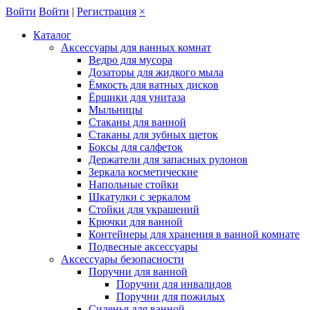
Войти
Войти
|
Регистрация
×
Каталог
Аксессуары для ванных комнат
Ведро для мусора
Дозаторы для жидкого мыла
Ёмкость для ватных дисков
Ёршики для унитаза
Мыльницы
Стаканы для ванной
Стаканы для зубных щеток
Боксы для салфеток
Держатели для запасных рулонов
Зеркала косметические
Напольные стойки
Шкатулки с зеркалом
Стойки для украшений
Крючки для ванной
Контейнеры для хранения в ванной комнате
Подвесные аксессуары
Аксессуары безопасности
Поручни для ванной
Поручни для инвалидов
Поручни для пожилых
Сиденья для ванной