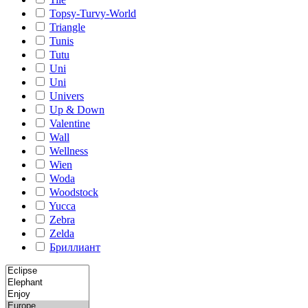
Topsy-Turvy-World
Triangle
Tunis
Tutu
Uni
Uni
Univers
Up & Down
Valentine
Wall
Wellness
Wien
Woda
Woodstock
Yucca
Zebra
Zelda
Бриллиант