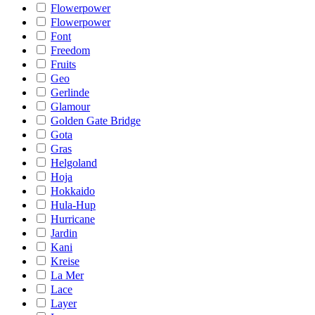
Flowerpower
Flowerpower
Font
Freedom
Fruits
Geo
Gerlinde
Glamour
Golden Gate Bridge
Gota
Gras
Helgoland
Hoja
Hokkaido
Hula-Hup
Hurricane
Jardin
Kani
Kreise
La Mer
Lace
Layer