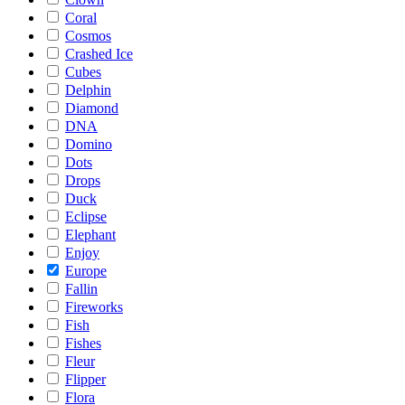
Coral
Cosmos
Crashed Ice
Cubes
Delphin
Diamond
DNA
Domino
Dots
Drops
Duck
Eclipse
Elephant
Enjoy
Europe
Fallin
Fireworks
Fish
Fishes
Fleur
Flipper
Flora