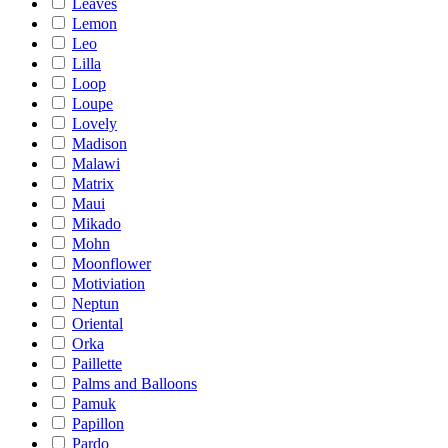
Leaves
Lemon
Leo
Lilla
Loop
Loupe
Lovely
Madison
Malawi
Matrix
Maui
Mikado
Mohn
Moonflower
Motiviation
Neptun
Oriental
Orka
Paillette
Palms and Balloons
Pamuk
Papillon
Pardo