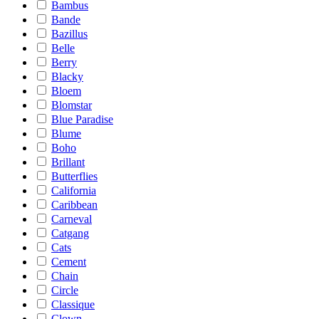
Bambus
Bande
Bazillus
Belle
Berry
Blacky
Bloem
Blomstar
Blue Paradise
Blume
Boho
Brillant
Butterflies
California
Caribbean
Carneval
Catgang
Cats
Cement
Chain
Circle
Classique
Clown