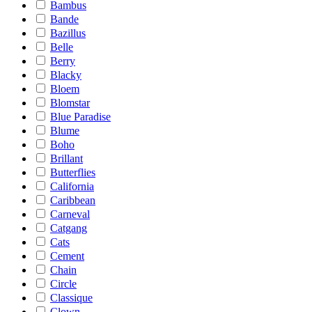
Bambus
Bande
Bazillus
Belle
Berry
Blacky
Bloem
Blomstar
Blue Paradise
Blume
Boho
Brillant
Butterflies
California
Caribbean
Carneval
Catgang
Cats
Cement
Chain
Circle
Classique
Clown