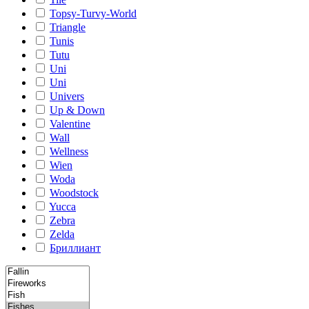
Topsy-Turvy-World
Triangle
Tunis
Tutu
Uni
Uni
Univers
Up & Down
Valentine
Wall
Wellness
Wien
Woda
Woodstock
Yucca
Zebra
Zelda
Бриллиант