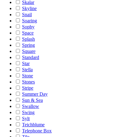
Skalar
Skyline
Snail
Soaring
Sophy
Space
Splash
Spring
Square
Standard
Star
Stella
Stone
Stones
Stripe
Summer Day
Sun & Sea
Swallow
Swing
Sylt
Teichblume
Telephone Box
Tile