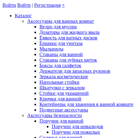
Войти
Войти
|
Регистрация
×
Каталог
Аксессуары для ванных комнат
Ведро для мусора
Дозаторы для жидкого мыла
Ёмкость для ватных дисков
Ёршики для унитаза
Мыльницы
Стаканы для ванной
Стаканы для зубных щеток
Боксы для салфеток
Держатели для запасных рулонов
Зеркала косметические
Напольные стойки
Шкатулки с зеркалом
Стойки для украшений
Крючки для ванной
Контейнеры для хранения в ванной комнате
Подвесные аксессуары
Аксессуары безопасности
Поручни для ванной
Поручни для инвалидов
Поручни для пожилых
Сиденья для ванной