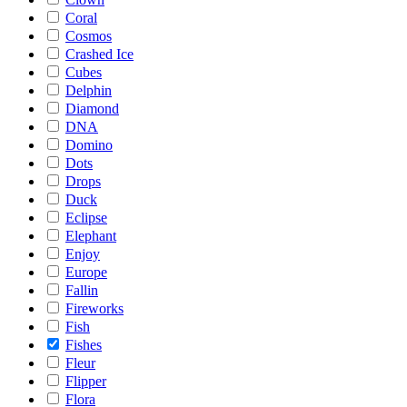
Coral
Cosmos
Crashed Ice
Cubes
Delphin
Diamond
DNA
Domino
Dots
Drops
Duck
Eclipse
Elephant
Enjoy
Europe
Fallin
Fireworks
Fish
Fishes
Fleur
Flipper
Flora