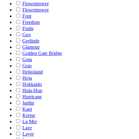
Flowerpower
Flowerpower
Font
Freedom
Fruits
Geo
Gerlinde
Glamour
Golden Gate Bridge
Gota
Gras
Helgoland
Hoja
Hokkaido
Hula-Hup
Hurricane
Jardin
Kani
Kreise
La Mer
Lace
Layer