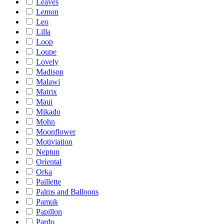
Leaves
Lemon
Leo
Lilla
Loop
Loupe
Lovely
Madison
Malawi
Matrix
Maui
Mikado
Mohn
Moonflower
Motiviation
Neptun
Oriental
Orka
Paillette
Palms and Balloons
Pamuk
Papillon
Pardo