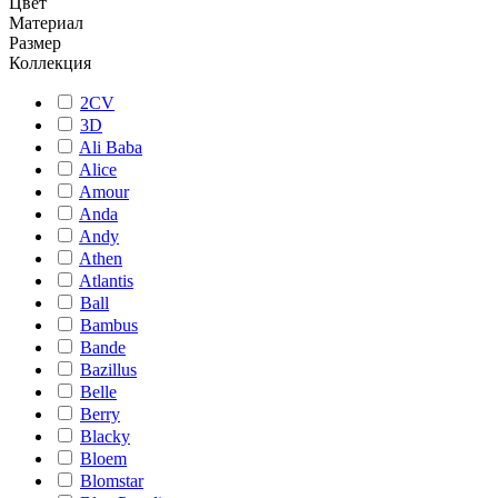
Цвет
Материал
Размер
Коллекция
2CV
3D
Ali Baba
Alice
Amour
Anda
Andy
Athen
Atlantis
Ball
Bambus
Bande
Bazillus
Belle
Berry
Blacky
Bloem
Blomstar