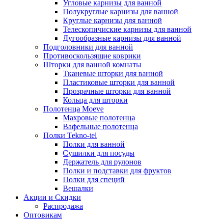
Угловые карнизы для ванной
Полукруглые карнизы для ванной
Круглые карнизы для ванной
Телескопичиские карнизы для ванной
Дугообразные карнизы для ванной
Подголовники для ванной
Противоскользящие коврики
Шторки для ванной комнаты
Тканевые шторки для ванной
Пластиковые шторки для ванной
Прозрачные шторки для ванной
Кольца для шторки
Полотенца Moeve
Махровые полотенца
Вафельные полотенца
Полки Tekno-tel
Полки для ванной
Сушилки для посуды
Держатель для рулонов
Полки и подставки для фруктов
Полки для специй
Вешалки
Акции и Скидки
Распродажа
Оптовикам