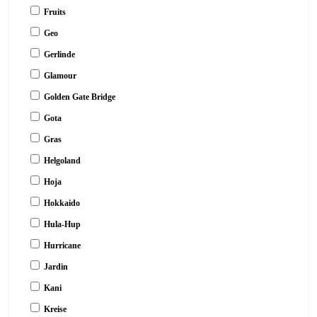
Fruits
Geo
Gerlinde
Glamour
Golden Gate Bridge
Gota
Gras
Helgoland
Hoja
Hokkaido
Hula-Hup
Hurricane
Jardin
Kani
Kreise