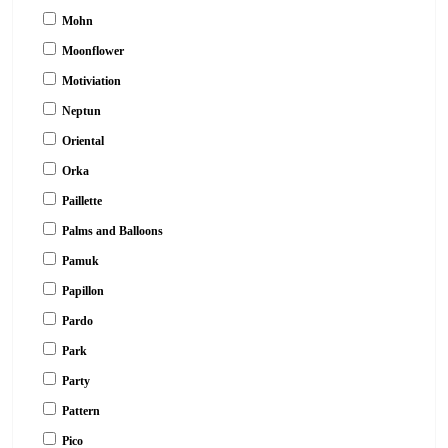
Mohn
Moonflower
Motiviation
Neptun
Oriental
Orka
Paillette
Palms and Balloons
Pamuk
Papillon
Pardo
Park
Party
Pattern
Pico