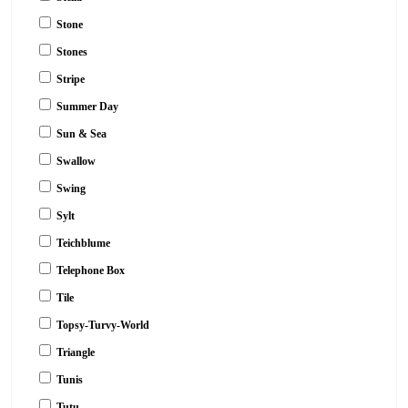
Stone
Stones
Stripe
Summer Day
Sun & Sea
Swallow
Swing
Sylt
Teichblume
Telephone Box
Tile
Topsy-Turvy-World
Triangle
Tunis
Tutu