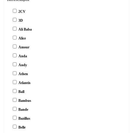
2CV
3D
Ali Baba
Alice
Amour
Anda
Andy
Athen
Atlantis
Ball
Bambus
Bande
Bazillus
Belle