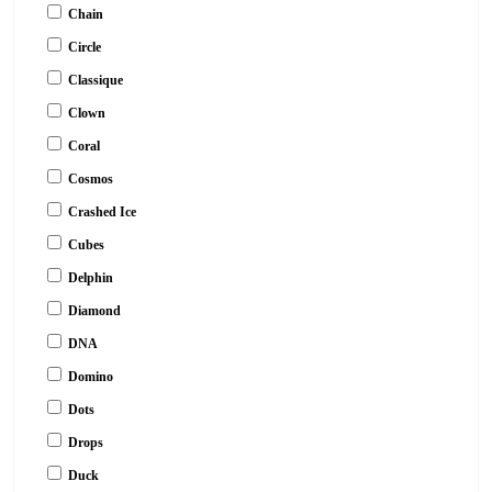
Chain
Circle
Classique
Clown
Coral
Cosmos
Crashed Ice
Cubes
Delphin
Diamond
DNA
Domino
Dots
Drops
Duck