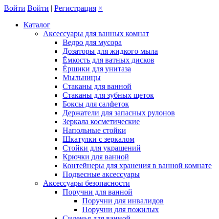
Войти
Войти
|
Регистрация
×
Каталог
Аксессуары для ванных комнат
Ведро для мусора
Дозаторы для жидкого мыла
Ёмкость для ватных дисков
Ёршики для унитаза
Мыльницы
Стаканы для ванной
Стаканы для зубных щеток
Боксы для салфеток
Держатели для запасных рулонов
Зеркала косметические
Напольные стойки
Шкатулки с зеркалом
Стойки для украшений
Крючки для ванной
Контейнеры для хранения в ванной комнате
Подвесные аксессуары
Аксессуары безопасности
Поручни для ванной
Поручни для инвалидов
Поручни для пожилых
Сиденья для ванной