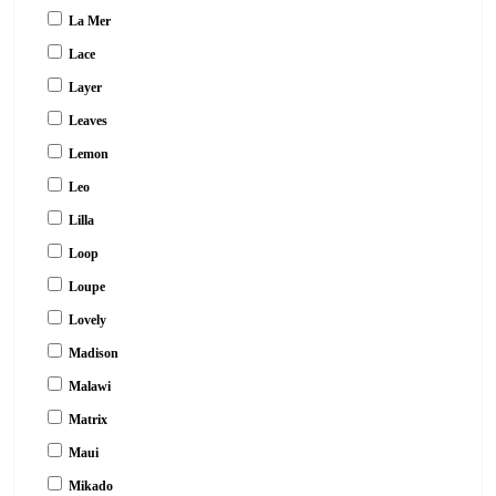
La Mer
Lace
Layer
Leaves
Lemon
Leo
Lilla
Loop
Loupe
Lovely
Madison
Malawi
Matrix
Maui
Mikado