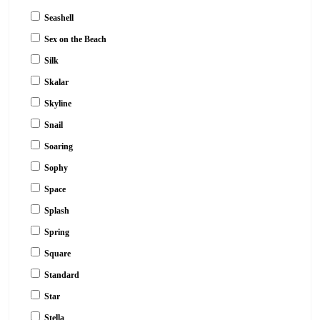
Seashell
Sex on the Beach
Silk
Skalar
Skyline
Snail
Soaring
Sophy
Space
Splash
Spring
Square
Standard
Star
Stella