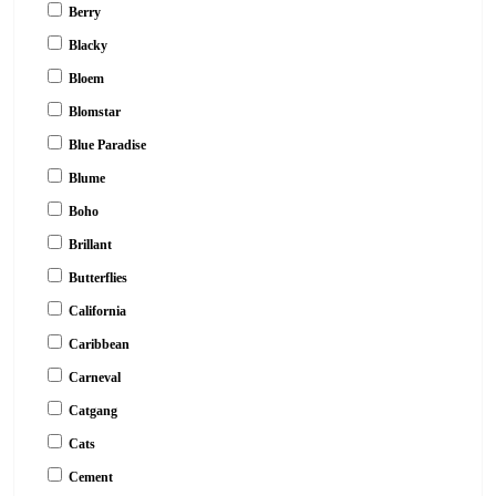
Berry
Blacky
Bloem
Blomstar
Blue Paradise
Blume
Boho
Brillant
Butterflies
California
Caribbean
Carneval
Catgang
Cats
Cement