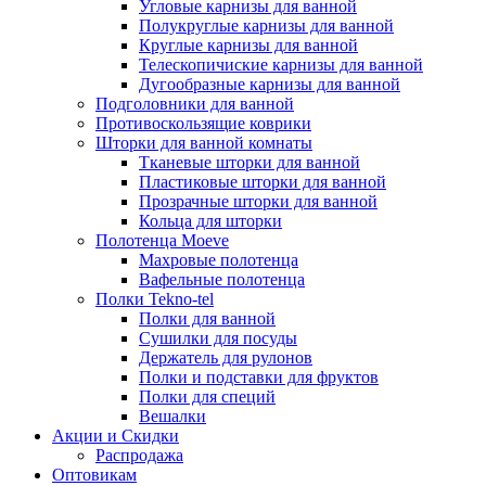
Угловые карнизы для ванной
Полукруглые карнизы для ванной
Круглые карнизы для ванной
Телескопичиские карнизы для ванной
Дугообразные карнизы для ванной
Подголовники для ванной
Противоскользящие коврики
Шторки для ванной комнаты
Тканевые шторки для ванной
Пластиковые шторки для ванной
Прозрачные шторки для ванной
Кольца для шторки
Полотенца Moeve
Махровые полотенца
Вафельные полотенца
Полки Tekno-tel
Полки для ванной
Сушилки для посуды
Держатель для рулонов
Полки и подставки для фруктов
Полки для специй
Вешалки
Акции и Скидки
Распродажа
Оптовикам