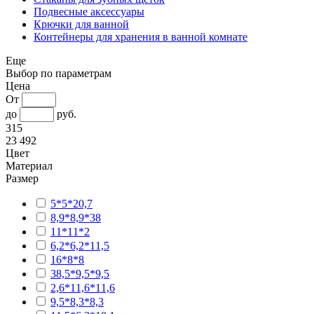
Подвесные аксессуары
Крючки для ванной
Контейнеры для хранения в ванной комнате
Еще
Выбор по параметрам
Цена
От
до
руб.
315
23 492
Цвет
Материал
Размер
5*5*20,7
8,9*8,9*38
11*11*2
6,2*6,2*11,5
16*8*8
38,5*9,5*9,5
2,6*11,6*11,6
9,5*8,3*8,3