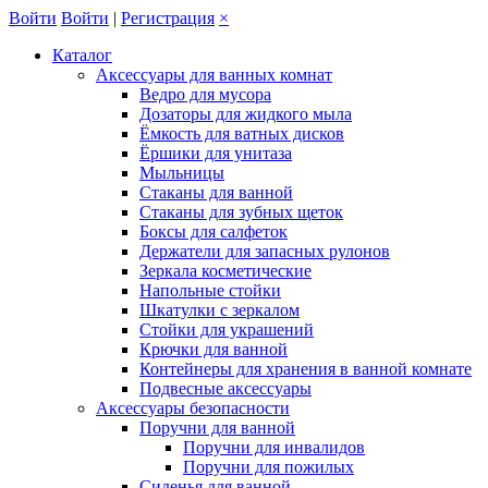
Войти
Войти
|
Регистрация
×
Каталог
Аксессуары для ванных комнат
Ведро для мусора
Дозаторы для жидкого мыла
Ёмкость для ватных дисков
Ёршики для унитаза
Мыльницы
Стаканы для ванной
Стаканы для зубных щеток
Боксы для салфеток
Держатели для запасных рулонов
Зеркала косметические
Напольные стойки
Шкатулки с зеркалом
Стойки для украшений
Крючки для ванной
Контейнеры для хранения в ванной комнате
Подвесные аксессуары
Аксессуары безопасности
Поручни для ванной
Поручни для инвалидов
Поручни для пожилых
Сиденья для ванной