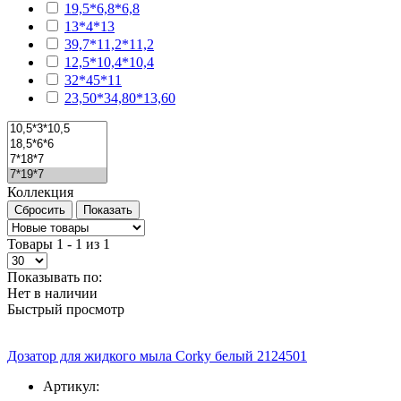
19,5*6,8*6,8
13*4*13
39,7*11,2*11,2
12,5*10,4*10,4
32*45*11
23,50*34,80*13,60
Коллекция
Товары 1 - 1 из 1
Показывать по:
Нет в наличии
Быстрый просмотр
Дозатор для жидкого мыла Corky белый 2124501
Артикул: